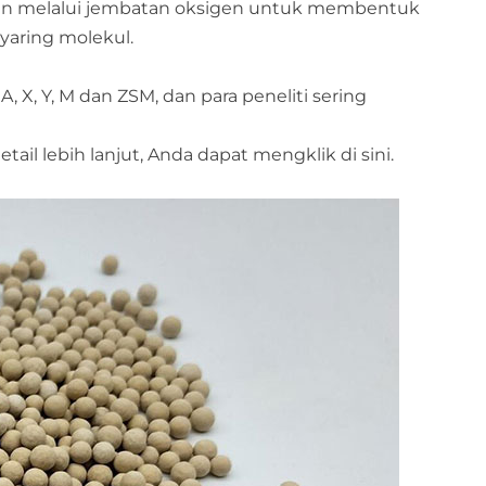
igen melalui jembatan oksigen untuk membentuk
Türkçe
yaring molekul.
Indonesia
A, X, Y, M dan ZSM, dan para peneliti sering
بالعربية
il lebih lanjut, Anda dapat mengklik di sini.