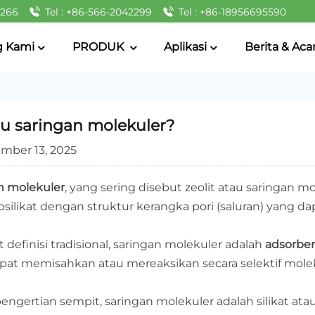
2266
Tel : +86-566-2042299
Tel : +86-18956695590
g Kami
PRODUK
Aplikasi
Berita & Aca
tu saringan molekuler?
mber 13, 2025
n molekuler
, yang sering disebut zeolit ​​atau saringan mo
silikat dengan struktur kerangka pori (saluran) yang dap
definisi tradisional, saringan molekuler adalah
adsorben
pat memisahkan atau mereaksikan secara selektif mole
engertian sempit, saringan molekuler adalah silikat atau