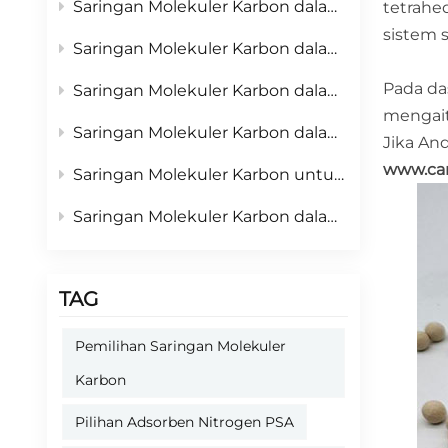
Saringan Molekuler Karbon dalam Industri Kelautan: Material Inti untuk Generator Nitrogen PSA di Kapal & Keamanan Inertisasi Kapal
tetrahe
sistem 
Saringan Molekuler Karbon dalam Industri Pertambangan: Material Inti untuk Keselamatan Tambang Bawah Tanah & Pencegahan Kebakaran
Pada das
Saringan Molekuler Karbon dalam Industri Semikonduktor: Bahan Inti untuk Pasokan Nitrogen dengan Kemurnian Sangat Tinggi
mengai
Saringan Molekuler Karbon dalam Industri Perminyakan & Petrokimia: Material Inti untuk Produksi yang Aman & Daur Ulang Sumber Daya
Jika An
www.ca
Saringan Molekuler Karbon untuk Perlindungan Nitrogen Pengelasan: Meningkatkan Kualitas Pengelasan dengan Nitrogen PSA
Saringan Molekuler Karbon dalam Kemasan Nitrogen untuk Makanan: Kunci untuk Kesegaran dan Masa Simpan yang Lebih Lama
TAG
Pemilihan Saringan Molekuler
Karbon
Pilihan Adsorben Nitrogen PSA