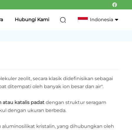
ra
Hubungi Kami
Indonesia
English
Français
Deutsch
lekuler zeolit, secara klasik didefinisikan sebagai
Italiano
at ditempati oleh banyak ion besar dan air".
Русский
 atau katalis padat
dengan struktur seragam
Português
kul dengan ukuran berbeda.
한국어
 aluminosilikat kristalin, yang dihubungkan oleh