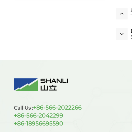
+86-566-2022266
Call Us :
+86-566-2042299
+86-18956695590