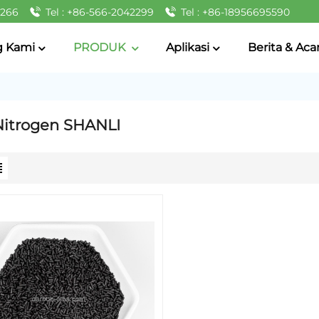
2266
Tel : +86-566-2042299
Tel : +86-18956695590
g Kami
PRODUK
Aplikasi
Berita & Aca
itrogen SHANLI