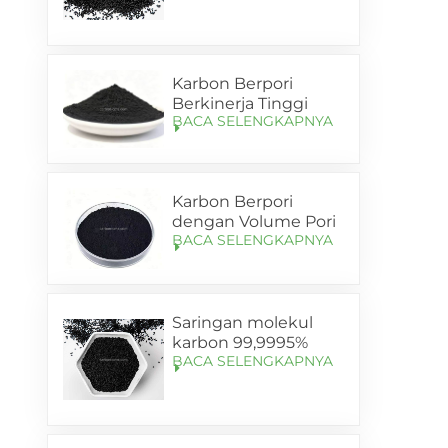
untuk penyerap PSA
nitrogen
Karbon Berpori
Berkinerja Tinggi
BACA SELENGKAPNYA
untuk Anoda Silikon-
Karbon Baterai
Lithium (SL-C105)
Karbon Berpori
dengan Volume Pori
BACA SELENGKAPNYA
yang Ditingkatkan
untuk Pembawa
Anoda Si-C (SL-C120)
Saringan molekul
karbon 99,9995%
BACA SELENGKAPNYA
dengan kemurnian
tinggi untuk
pengayaan nitrogen