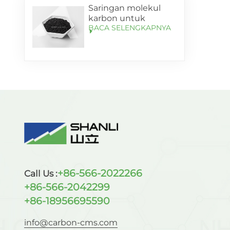
Saringan molekul
karbon untuk
BACA SELENGKAPNYA
pemurnian oksigen
dengan kemurnian
lebih dari 99,5%
+86-566-2022266
Call Us :
+86-566-2042299
+86-18956695590
info@carbon-cms.com