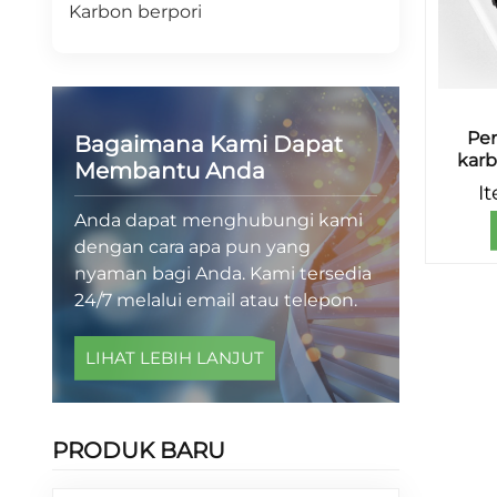
Karbon berpori
Pen
Bagaimana Kami Dapat
kar
Membantu Anda
I
Anda dapat menghubungi kami
dengan cara apa pun yang
nyaman bagi Anda. Kami tersedia
24/7 melalui email atau telepon.
LIHAT LEBIH LANJUT
PRODUK BARU