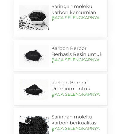
Saringan molekul
karbon kemurnian
BACA SELENGKAPNYA
tinggi untuk
generator nitrogen
PSA di Cina
Karbon Berpori
Berbasis Resin untuk
BACA SELENGKAPNYA
Pembawa Anoda
Silikon-Karbon (SL-
C85)
Karbon Berpori
Premium untuk
BACA SELENGKAPNYA
Anoda Silikon-
Karbon (SL-C95)
Saringan molekul
karbon berkualitas
BACA SELENGKAPNYA
tinggi SHANLI (CMS)