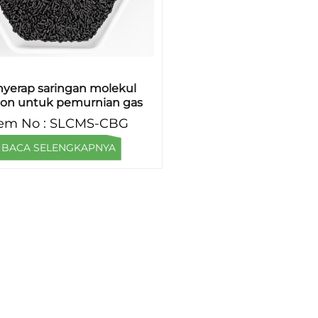
yerap saringan molekul
bon untuk pemurnian gas
metana
tem No : SLCMS-CBG
BACA SELENGKAPNYA