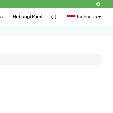
ra
Hubungi Kami
Indonesia
English
Français
Deutsch
Italiano
Русский
Português
한국어