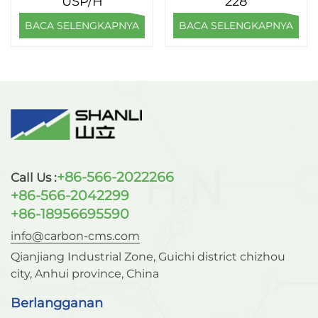
USP/H
228
PSA di Cina
BACA SELENGKAPNYA
BACA SELENGKAPNYA
+86-566-2022266
Call Us :
+86-566-2042299
+86-18956695590
info@carbon-cms.com
Qianjiang Industrial Zone, Guichi district chizhou
city, Anhui province, China
Berlangganan