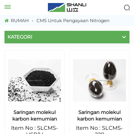
RUMAH
CMS Untuk Pengayaan Nitrogen
KATEGORI
Saringan molekul
Saringan molekul
karbon kemurnian
karbon kemurnian
tinggi untuk
tinggi untuk
Item No : SLCMS-
Item No : SLCMS-
generator nitrogen
generator nitrogen