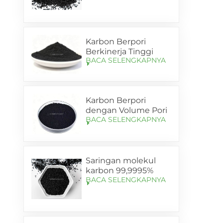
untuk penyerap PSA
nitrogen
Karbon Berpori
Berkinerja Tinggi
BACA SELENGKAPNYA
untuk Anoda Silikon-
Karbon Baterai
Lithium (SL-C105)
Karbon Berpori
dengan Volume Pori
BACA SELENGKAPNYA
yang Ditingkatkan
untuk Pembawa
Anoda Si-C (SL-C120)
Saringan molekul
karbon 99,9995%
BACA SELENGKAPNYA
dengan kemurnian
tinggi untuk
pengayaan nitrogen