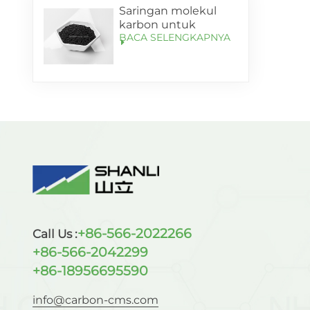
Saringan molekul
karbon untuk
BACA SELENGKAPNYA
pemurnian oksigen
dengan kemurnian
lebih dari 99,5%
+86-566-2022266
Call Us :
+86-566-2042299
+86-18956695590
info@carbon-cms.com