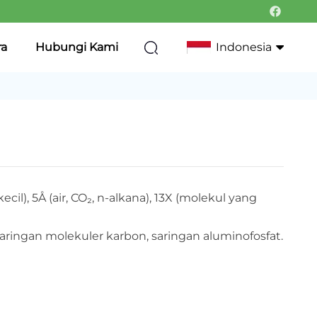
ra
Hubungi Kami
Indonesia
English
Français
Deutsch
cil), 5Å (air, CO₂, n-alkana), 13X (molekul yang
Italiano
Русский
), saringan molekuler karbon, saringan aluminofosfat.
Português
한국어