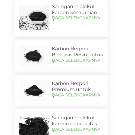
Saringan molekul
karbon kemurnian
BACA SELENGKAPNYA
tinggi untuk
generator nitrogen
PSA di Cina
Karbon Berpori
Berbasis Resin untuk
BACA SELENGKAPNYA
Pembawa Anoda
Silikon-Karbon (SL-
C85)
Karbon Berpori
Premium untuk
BACA SELENGKAPNYA
Anoda Silikon-
Karbon (SL-C95)
Saringan molekul
karbon berkualitas
BACA SELENGKAPNYA
tinggi SHANLI (CMS)