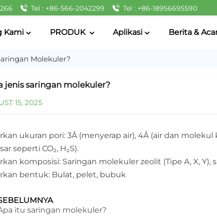
2266
Tel : +86-566-2042299
Tel : +86-18956695590
g Kami
PRODUK
Aplikasi
Berita & Aca
Saringan Molekuler?
a jenis saringan molekuler?
ST 15, 2025
kan ukuran pori: 3Å (menyerap air), 4Å (air dan molekul ke
sar seperti CO₂, H₂S).
kan komposisi: Saringan molekuler zeolit ​​​​(Tipe A, X, Y
rkan bentuk: Bulat, pelet, bubuk
SEBELUMNYA
Apa itu saringan molekuler?