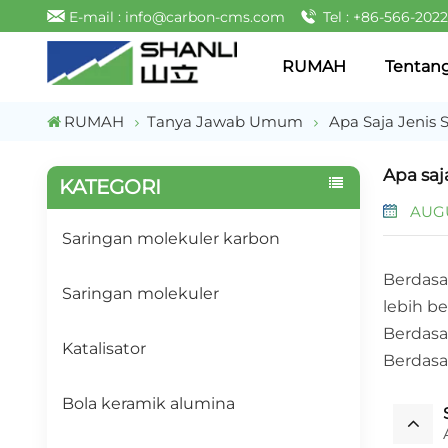
E-mail : info@carbon-cms.com
Tel : +86-566-202
RUMAH
Tentan
RUMAH
Tanya Jawab Umum
Apa Saja Jenis 
Apa saj
KATEGORI
AUGU
Saringan molekuler karbon
Berdasar
Saringan molekuler
lebih be
Berdasar
Katalisator
Berdasa
Bola keramik alumina